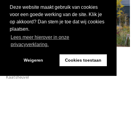
Deze website maakt gebruik van cookies
voor een goede werking van de site. Klik je
op akkoord? Dan stem je toe dat wij cookies
plaatsen.
Lees meer hierover in onze
privacyverklaring.
Park Vossenberg:
Weigeren
Cookies toestaan
woonzorgcomplex
Kaatsheuvel