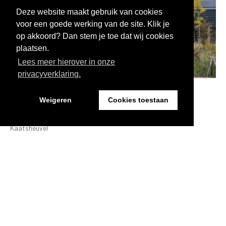
Deze website maakt gebruik van cookies
voor een goede werking van de site. Klik je
op akkoord? Dan stem je toe dat wij cookies
plaatsen.
Lees meer hierover in onze
privacyverklaring.
Park Vossenberg:
Weigeren
Cookies toestaan
woonzorgcomplex
Kaatsheuvel