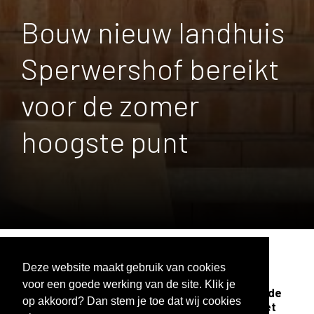
Bouw nieuw landhuis
Sperwershof bereikt
voor de zomer
hoogste punt
Deze website maakt gebruik van cookies
voor een goede werking van de site. Klik je
De buitenplaats Sperwershof is onderdeel van de
op akkoord? Dan stem je toe dat wij cookies
reeks ’s-Gravelandse buitenplaatsen die aan het