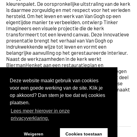
kleurenpalet. De oorspronkelijke uitstraling van de kerk
is daarmee zorgvuldig en met respect voor het verleden
hersteld. Om het leven en werk van Van Gogh op een
eigentijdse manier te verbeelden, ontwierp Tinker
Imagineers een visuele projectie die de kerk
transformeert tot een levend canvas. Deze innovatieve
presentatie brengt het verhaal van Van Gogh op
indrukwekkende wijze tot leven en vormt een
belangrijke aanvulling op het gerestaureerde interieur.
Naast de werkzaamheden in de kerk werkt
BiermanHenket aan een restauratieplan en
bouwhistorische waardestelling van het naastgelegen
monumentale Kosterhuisje. Ook dit gebouw maakt deel
Deze website maakt gebruik van cookies
uit van het waardevolle ensemble dat het Brabantse
voor een goede werking van de site. Klik je
erfgoed rond Van Gogh versterkt en toegankelijk maakt
voor een groeiend internationaal publiek.
op akkoord? Dan stem je toe dat wij cookies
plaatsen.
Ontwerp:
Lees meer hierover in onze
2024
privacyverklaring.
Weigeren
Cookies toestaan
Opdrachtgever: