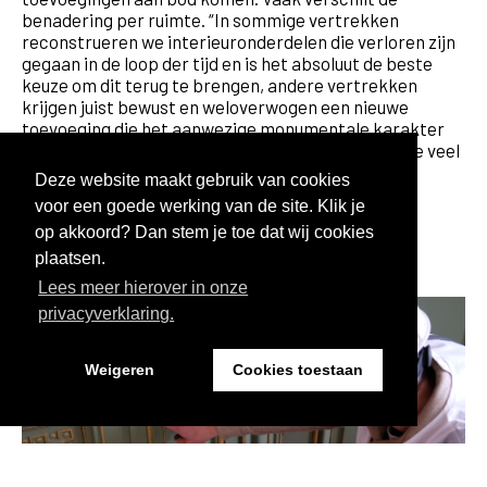
benadering per ruimte. “In sommige vertrekken
reconstrueren we interieuronderdelen die verloren zijn
gegaan in de loop der tijd en is het absoluut de beste
keuze om dit terug te brengen, andere vertrekken
krijgen juist bewust en weloverwogen een nieuwe
toevoeging die het aanwezige monumentale karakter
versterkt. Het gaat vaak om verfijnde ingrepen die veel
effect hebben.”
Deze website maakt gebruik van cookies
voor een goede werking van de site. Klik je
op akkoord? Dan stem je toe dat wij cookies
plaatsen.
Lees meer hierover in onze
privacyverklaring.
Weigeren
Cookies toestaan